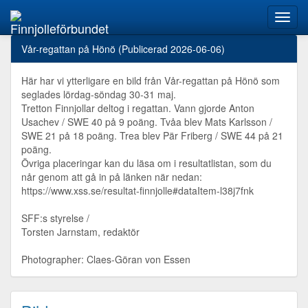
Finnjolleförbundet
Vår-regattan på Hönö
(Publicerad 2026-06-06)
Här har vi ytterligare en bild från Vår-regattan på Hönö som
seglades lördag-söndag 30-31 maj.
Tretton Finnjollar deltog i regattan. Vann gjorde Anton
Usachev / SWE 40 på 9 poäng. Tvåa blev Mats Karlsson /
SWE 21 på 18 poäng. Trea blev Pär Friberg / SWE 44 på 21
poäng.
Övriga placeringar kan du läsa om i resultatlistan, som du
når genom att gå in på länken när nedan:
https://www.xss.se/resultat-finnjolle#dataItem-l38j7fnk
SFF:s styrelse /
Torsten Jarnstam, redaktör
Photographer: Claes-Göran von Essen