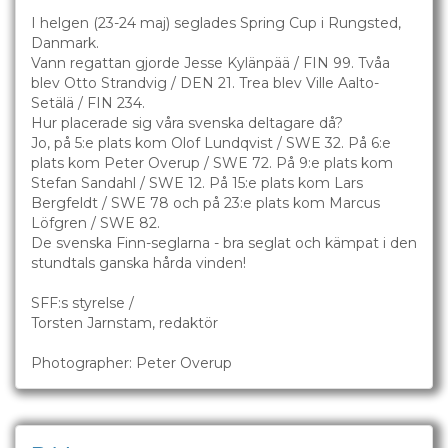
I helgen (23-24 maj) seglades Spring Cup i Rungsted,
Danmark.
Vann regattan gjorde Jesse Kylänpää / FIN 99. Tvåa
blev Otto Strandvig / DEN 21. Trea blev Ville Aalto-
Setälä / FIN 234.
Hur placerade sig våra svenska deltagare då?
Jo, på 5:e plats kom Olof Lundqvist / SWE 32. På 6:e
plats kom Peter Overup / SWE 72. På 9:e plats kom
Stefan Sandahl / SWE 12. På 15:e plats kom Lars
Bergfeldt / SWE 78 och på 23:e plats kom Marcus
Löfgren / SWE 82.
De svenska Finn-seglarna - bra seglat och kämpat i den
stundtals ganska hårda vinden!
SFF:s styrelse /
Torsten Jarnstam, redaktör
Photographer: Peter Overup