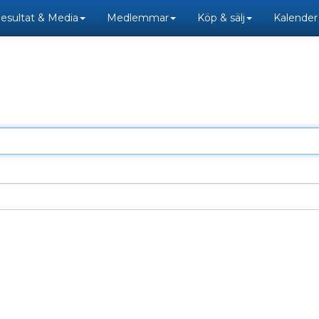
esultat & Media
Medlemmar
Köp & sälj
Kalender