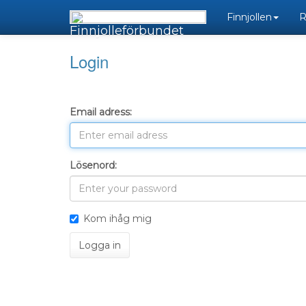
Finnjollen
R
Finnjolleförbundet
Login
Email adress:
Lösenord:
Kom ihåg mig
Logga in