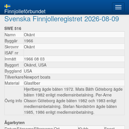
Finnjolleförbundet
Svenska Finnjolleregistret 2026-08-09
SWE 516
Namn
Okänt
Byggår
1966
Skrovnr
Okänt
ISAF nr
Inmätt
1966 08 03
Byggort
Okänd, USA
Byggland
USA
Tillverkare
Newport boats
Material
Glasfiber
Hjertberg ägde båten 1972. Mats Båth Göteborg ägde
båten 1982 enligt medlemsinbetalning. Per-Arne
Övrig info
Olsson Göteborg ägde båten 1982 och 1983 enligt
medlemsinbetalning. Stefan Nordström ägde båten
1985, 1986 enligt medlemsinbetalning.
Ägarbyten
Datum
Förnamn
Efternamn
Ort
Klubb
Epost