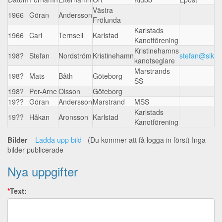
Västra
1966
Göran
Andersson
Frölunda
Karlstads
1966
Carl
Ternsell
Karlstad
Kanotförening
Kristinehamns
198?
Stefan
Nordström
Kristinehamn
stefan@sikab
kanotseglare
Marstrands
198?
Mats
Båth
Göteborg
SS
198?
Per-Arne
Olsson
Göteborg
19??
Göran
Andersson
Marstrand
MSS
Karlstads
19??
Håkan
Aronsson
Karlstad
Kanotförening
Bilder
Ladda upp bild
(Du kommer att få logga in först) Inga
bilder publicerade
Nya uppgifter
*
Text: