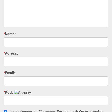
*
Namn:
*
Adress:
*
Email:
*
Kod:
Jag godkänner att Efternamn, Förnamn och Ort är offentliga.