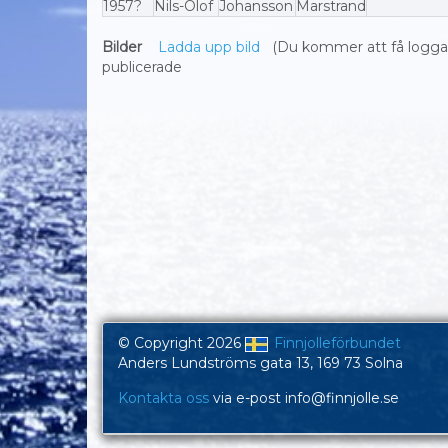
1957?
Nils-Olof
Johansson
Marstrand
Bilder
Ladda upp bild
(Du kommer att få logga in
publicerade
© Copyright 2026
Finnjolleförbundet
Anders Lundströms gata 13, 169 73 Solna
Kontakta oss
via e-post info@finnjolle.se