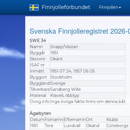
Finnjolleförbundet
Finnjollen
Svenska Finnjolleregistret 2026-
SWE 34
Namn
Snapp/Västan
Byggår
1951
Skrovnr
Okänt
ISAF nr
Inmätt
1951 07 24, 1957 06 05
Byggort
Stockholm
Byggland
Sverige
Tillverkare
Sandberg Wille
Material
Kravell, ribbtyp
Övrig info
Inga övriga fakta finns om denna båt
Ägarbyten
Datum
Förnamn
Efternamn
Ort
Klubb
1951
Tore
Lundvall
Okänd
Göteborgs F