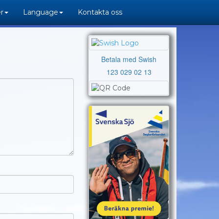
r
Language
Kontakta oss
Betala med Swish
123 029 02 13