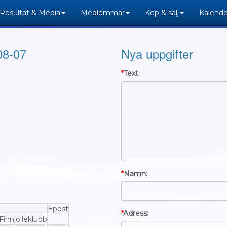
Resultat & Media
Medlemmar
Köp & sälj
Kalende
08-07
Nya uppgifter
*
Text:
*
Namn:
Epost
*
Adress:
innjolleklubb