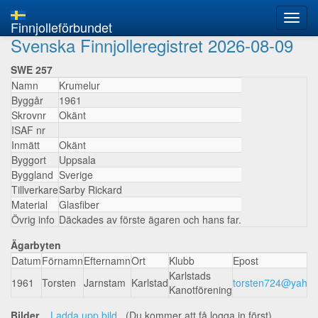
Finnjolleförbundet
Svenska Finnjolleregistret 2026-08-09
SWE 257
Namn
Krumelur
Byggår
1961
Skrovnr
Okänt
ISAF nr
Inmätt
Okänt
Byggort
Uppsala
Byggland
Sverige
Tillverkare
Sarby Rickard
Material
Glasfiber
Övrig info
Däckades av förste ägaren och hans far.
Ägarbyten
Datum
Förnamn
Efternamn
Ort
Klubb
Epost
Karlstads
1961
Torsten
Jarnstam
Karlstad
torsten724@yahoo
Kanotförening
Bilder
Ladda upp bild
(Du kommer att få logga in först)