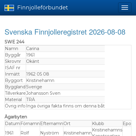
Finnjolleförbundet
Svenska Finnjolleregistret 2026-08-08
SWE 244
Namn
Carina
Byggår
1961
Skrovnr
Okänt
ISAF nr
Inmätt
1962 05 08
Byggort
Kristinehamn
Byggland
Sverige
Tillverkare
Johansson Sven
Material
TRÄ
Övrig info
Inga övriga fakta finns om denna båt
Ägarbyten
Datum
Förnamn
Efternamn
Ort
Klubb
Epost
Kristinehamns
1961
Rolf
Nyström
Kristinehamn