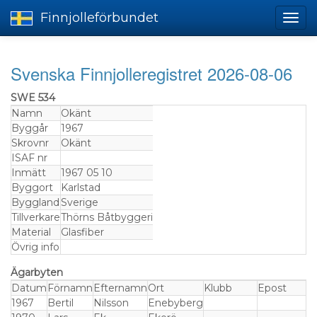
Finnjolleförbundet
Svenska Finnjolleregistret 2026-08-06
SWE 534
Namn
Okänt
Byggår
1967
Skrovnr
Okänt
ISAF nr
Inmätt
1967 05 10
Byggort
Karlstad
Byggland
Sverige
Tillverkare
Thörns Båtbyggeri
Material
Glasfiber
Övrig info
Ägarbyten
Datum
Förnamn
Efternamn
Ort
Klubb
Epost
1967
Bertil
Nilsson
Enebyberg