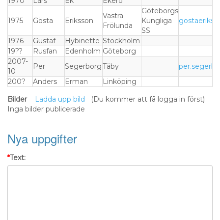
1970
Lars
Ek
Ekerö
Göteborgs
Västra
1975
Gösta
Eriksson
Kungliga
gostaeriks
Frölunda
SS
1976
Gustaf
Hybinette
Stockholm
19??
Rusfan
Edenholm
Göteborg
2007-
Per
Segerborg
Täby
per.segerb
10
200?
Anders
Erman
Linköping
Bilder
Ladda upp bild
(Du kommer att få logga in först)
Inga bilder publicerade
Nya uppgifter
*
Text: